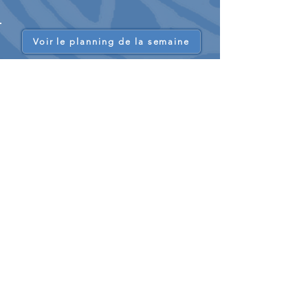
Voir le planning de la semaine
L'École de cyclisme
Les sorties sont organisées
chaque samedi
de l'année en dehors des vacances
scolaires :
Initiation à la pratique du vélo : position sur
le vélo, circulation en peloton, sécurité ...
L’entretien du vélo et son dépannage.
Notions du Code de la Route.
Brevets cyclotouristes, initiation à la
randonnée.