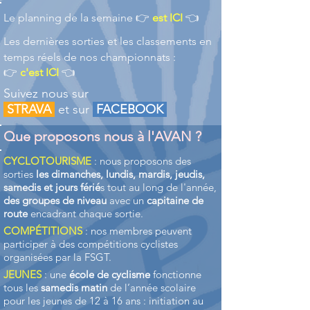
​Le planning de la semaine 👉
est ICI
👈
Les dernières sorties et les classements en
temps réels de nos championnats :
👉
c'est ICI
👈
Suivez nous sur
STRAVA
et sur
FACEBOOK
Que proposons nous à l'AVAN ?
CYCLOTOURISME
: nous proposons des
sorties
les dimanches, lundis, mardis, jeudis,
samedis et jours férié
s tout au long de l'année,
des groupes de niveau
avec un
capitaine de
route
encadrant chaque sortie.
COMPÉTITIONS
: nos membres peuvent
participer à des compétitions cyclistes
organisées par la FSGT.
JEUNES
: une
école de cyclisme
fonctionne
tous les
samedis matin
de l’année scolaire
pour les jeunes de 12 à 16 ans : initiation au