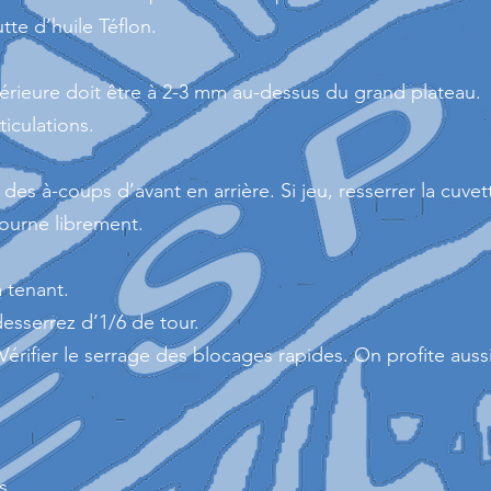
tte d’huile Téflon.
xtérieure doit être à 2-3 mm au-dessus du grand plateau.
ticulations.
 des à-coups d’avant en arrière. Si jeu, resserrer la cuvet
 tourne librement.
a tenant.
 desserrez d’1/6 de tour.
Vérifier le serrage des blocages rapides. On profite auss
s