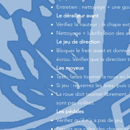
Entretien : nettoyage + une gou
Le dérailleur avant
Vérifiez la hauteur : la chape e
Nettoyage + lubrification des ar
Le jeu de direction
Bloquer le frein avant et donner
écrou. Vérifier que la direction
Les moyeux
Test : faites tourner la roue en l
Si jeu : resserrez les axes, puis
La roue doit tourner librement. 
sont pas voilées.
Les pédales
Vérifiez qu’il n’y a pas de jeu.
Pensez aux cales des chaussure