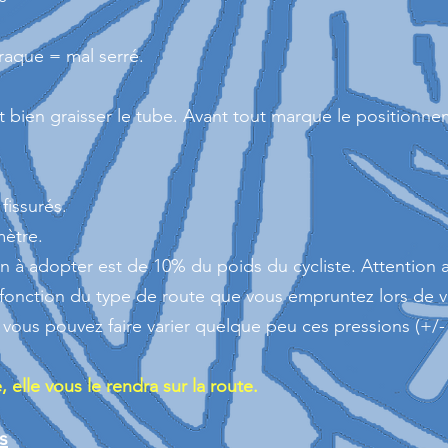
craque = mal serré.
t bien graisser le tube. Avant tout marque le positionn
 fissurés.
ètre.
on à adopter est de 10% du poids du cycliste. Attention 
 fonction du type de route que vous empruntez lors de v
vous pouvez faire varier quelque peu ces pressions (+/- 
elle vous le rendra sur la route.
s