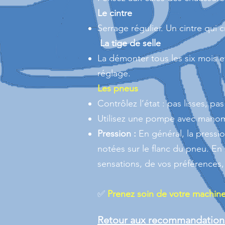
Le cintre
Serrage régulier. Un cintre qui 
La tige de selle
La démonter tous les six mois e
réglage.
Les pneus
Contrôlez l’état : pas lisses, pas
Utilisez une pompe avec manom
Pression :
En général, la pressi
notées sur le flanc du pneu. En
sensations, de vos préférences, 
✅
Prenez soin de votre machine, 
Retour aux recommandation