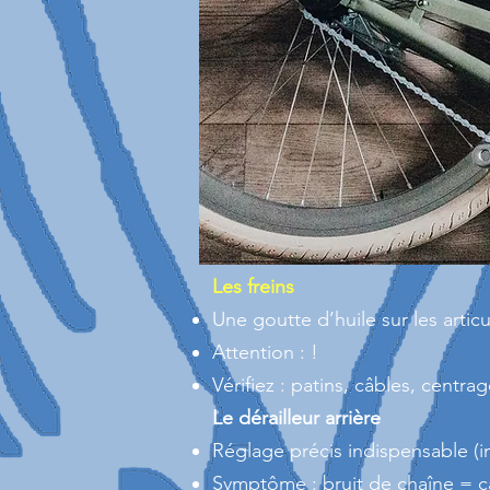
Les freins
Une goutte d’huile sur les articu
Attention : !
Vérifiez : patins, câbles, centrag
Le dérailleur arrière
Réglage précis indispensable (i
Symptôme : bruit de chaîne = c