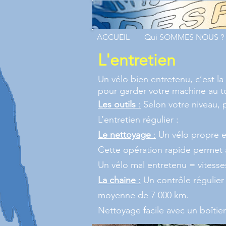
ACCUEIL
Qui SOMMES NOUS ?
L'entretien
Un vélo bien entretenu, c’est la 
pour garder votre machine au t
Les outils
:
Selon votre niveau, 
L’entretien régulier :
Le nettoyage
:
Un vélo propre et
Cette opération rapide permet a
Un vélo mal entretenu = vitesse
La chaine
:
Un contrôle régulier 
moyenne de 7 000 km.
Nettoyage facile avec un boîtier 