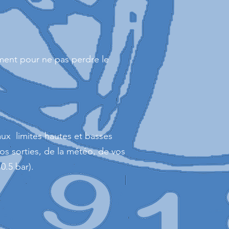
ement pour ne pas perdre le
aux limites hautes et basses
os sorties, de la météo, de vos
0.5 bar).