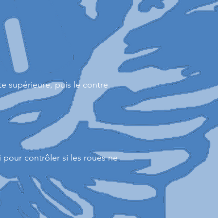
te supérieure, puis le contre
i pour contrôler si les roues ne