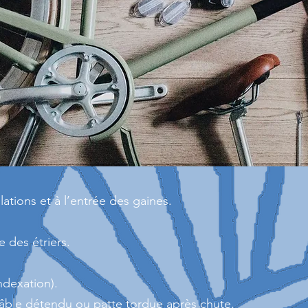
lations et à l’entrée des gaines.
e des étriers.
ndexation).
âble détendu ou patte tordue après chute.