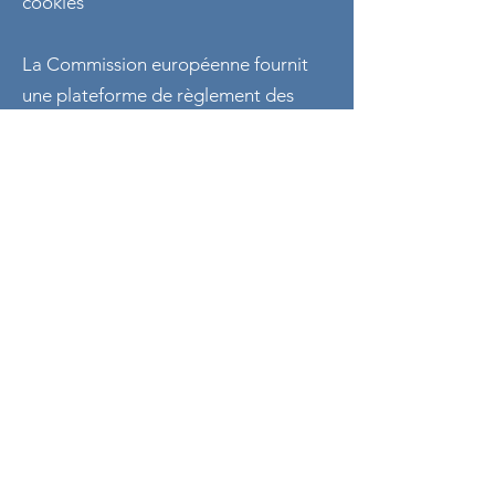
cookies
La Commission européenne fournit
une plateforme de règlement des
litiges en ligne (OS). Cette plateforme
est disponible à l'adresse
http://ec.europa.eu/consumers/odr/.
En tant que client, vous avez toujours
la possibilité de contacter le conseil
d'arbitrage de la Commission
européenne. Nous ne sommes ni
disposés à, ni obligés de, participer à
une procédure de règlement des
litiges devant un conseil d'arbitrage
de la consommation.