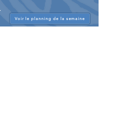
Voir le planning de la semaine
L'École de cyclisme
Les sorties sont organisées
chaque samedi
de l'année en dehors des vacances
scolaires :
Initiation à la pratique du vélo : position sur
le vélo, circulation en peloton, sécurité ...
L’entretien du vélo et son dépannage.
Notions du Code de la Route.
Brevets cyclotouristes, initiation à la
randonnée.