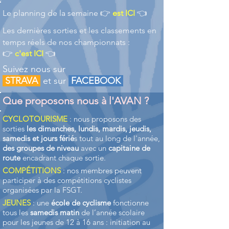
​Le planning de la semaine 👉
est ICI
👈
Les dernières sorties et les classements en
temps réels de nos championnats :
👉
c'est ICI
👈
Suivez nous sur
STRAVA
et sur
FACEBOOK
Que proposons nous à l'AVAN ?
CYCLOTOURISME
: nous proposons des
sorties
les dimanches, lundis, mardis, jeudis,
samedis et jours férié
s tout au long de l'année,
des groupes de niveau
avec un
capitaine de
route
encadrant chaque sortie.
COMPÉTITIONS
: nos membres peuvent
participer à des compétitions cyclistes
organisées par la FSGT.
JEUNES
: une
école de cyclisme
fonctionne
tous les
samedis matin
de l’année scolaire
pour les jeunes de 12 à 16 ans : initiation au