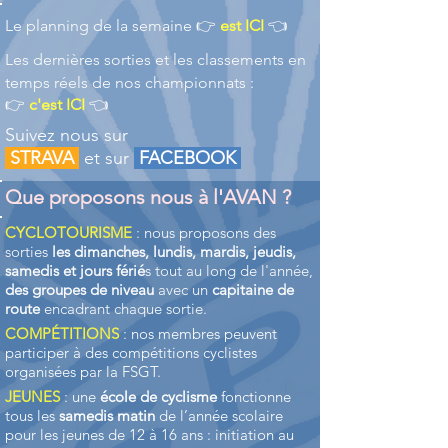
​Le planning de la semaine 👉
est ICI
👈
Les dernières sorties et les classements en
temps réels de nos championnats :
👉
c'est ICI
👈
Suivez nous sur
STRAVA
et sur
FACEBOOK
Que proposons nous à l'AVAN ?
CYCLOTOURISME
: nous proposons des
sorties
les dimanches, lundis, mardis, jeudis,
samedis et jours férié
s tout au long de l'année,
des groupes de niveau
avec un
capitaine de
route
encadrant chaque sortie.
COMPÉTITIONS
: nos membres peuvent
participer à des compétitions cyclistes
organisées par la FSGT.
JEUNES
: une
école de cyclisme
fonctionne
tous les
samedis matin
de l’année scolaire
pour les jeunes de 12 à 16 ans : initiation au