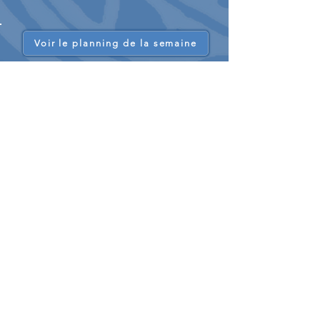
Voir le planning de la semaine
L'École de cyclisme
Les sorties sont organisées
chaque samedi
de l'année en dehors des vacances
scolaires :
Initiation à la pratique du vélo : position sur
le vélo, circulation en peloton, sécurité ...
L’entretien du vélo et son dépannage.
Notions du Code de la Route.
Brevets cyclotouristes, initiation à la
randonnée.