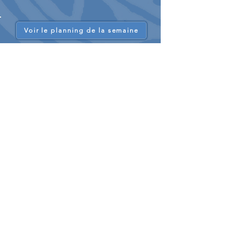
Voir le planning de la semaine
L'École de cyclisme
Les sorties sont organisées
chaque samedi
de l'année en dehors des vacances
scolaires :
Initiation à la pratique du vélo : position sur
le vélo, circulation en peloton, sécurité ...
L’entretien du vélo et son dépannage.
Notions du Code de la Route.
Brevets cyclotouristes, initiation à la
randonnée.