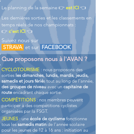
​Le planning de la semaine 👉
est ICI
👈
Les dernières sorties et les classements en
temps réels de nos championnats :
👉
c'est ICI
👈
Suivez nous sur
STRAVA
et sur
FACEBOOK
Que proposons nous à l'AVAN ?
CYCLOTOURISME
: nous proposons des
sorties
les dimanches, lundis, mardis, jeudis,
samedis et jours férié
s tout au long de l'année,
des groupes de niveau
avec un
capitaine de
route
encadrant chaque sortie.
COMPÉTITIONS
: nos membres peuvent
participer à des compétitions cyclistes
organisées par la FSGT.
JEUNES
: une
école de cyclisme
fonctionne
tous les
samedis matin
de l’année scolaire
pour les jeunes de 12 à 16 ans : initiation au